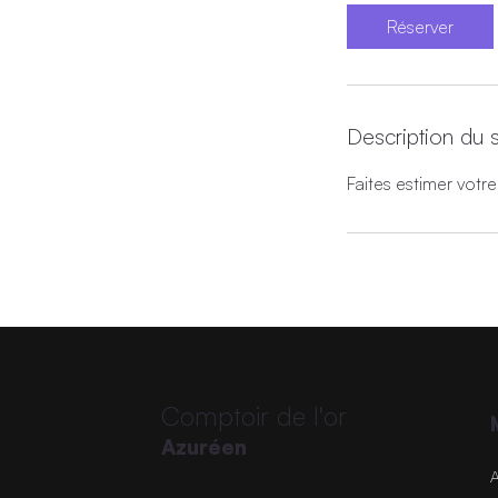
i
Réserver
n
Description du 
Faites estimer votre
Comptoir de l'or
Azuréen
A