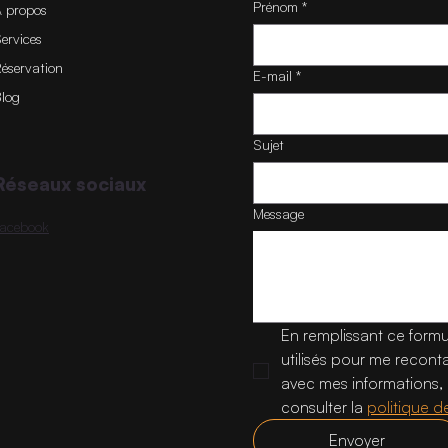
Prénom
*
 propos
ervices
éservation
E-mail
*
log
Sujet
Réseaux sociaux
Message
Facebook
En remplissant ce formu
utilisés pour me recont
avec mes informations, p
consulter la 
Envoyer