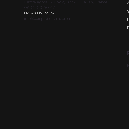
Centre Agora, RD 562, 83440 Callian, France
A
06 52 50 60 42
S
04 98 09 23 79
info@comptoirdelorazureen.fr
R
B