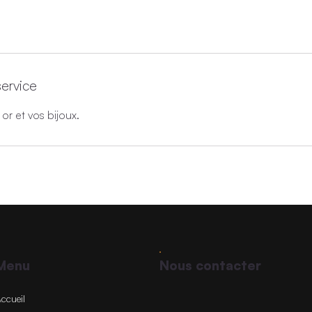
service
 or et vos bijoux.
Nous contacter
Menu
ccueil